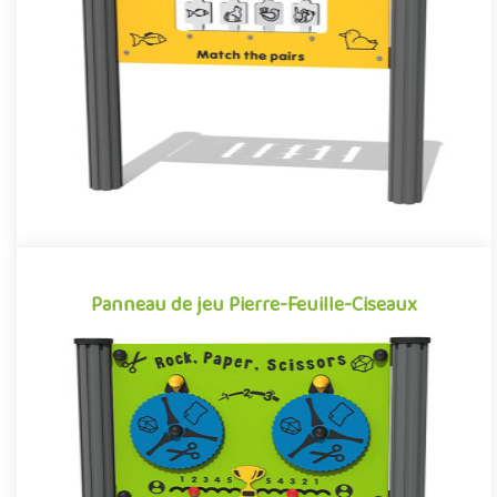
extérieure, reprenant le célèbre jeu d’association visuelle
Memory...
Offre partenaire
Panneau de jeu Pierre-Feuille-Ciseaux
Panneau de jeu Pierre-Feuille-Ciseaux
Panneau d’activité pour aires de jeux extérieures, reprenant le
célèbre jeu d’opposition Pierre‑Feuille‑Ciseaux. Chaque enfan..