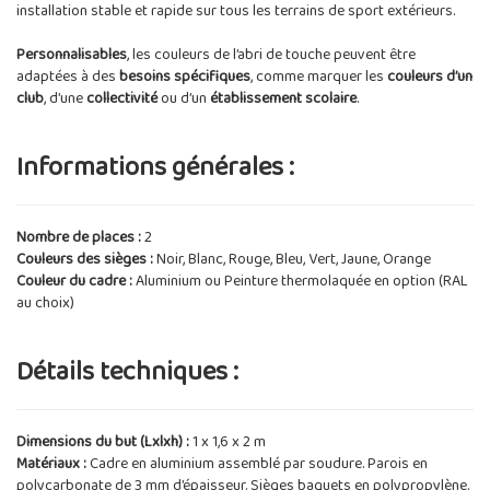
installation stable et rapide sur tous les terrains de sport extérieurs.
Personnalisables
, les couleurs de l’abri de touche peuvent être
adaptées à des
besoins spécifiques
, comme marquer les
couleurs d’un
club
, d’une
collectivité
ou d’un
établissement scolaire
.
Informations générales :
Nombre de places :
2
Couleurs des sièges :
Noir, Blanc, Rouge, Bleu, Vert, Jaune, Orange
Couleur du cadre :
Aluminium ou Peinture thermolaquée en option (RAL
au choix)
Détails techniques :
Dimensions du but (Lxlxh) :
1 x 1,6 x 2 m
Matériaux :
Cadre en aluminium assemblé par soudure. Parois en
polycarbonate de 3 mm d’épaisseur. Sièges baquets en polypropylène.