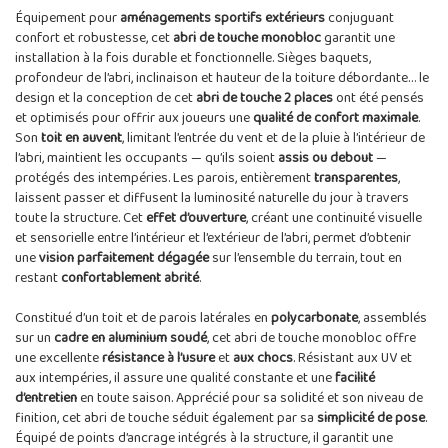
Équipement pour
aménagements sportifs extérieurs
conjuguant
confort et robustesse, cet
abri de touche monobloc
garantit une
installation à la fois durable et fonctionnelle. Sièges baquets,
profondeur de l’abri, inclinaison et hauteur de la toiture débordante… le
design et la conception de cet
abri de touche 2 places
ont été pensés
et optimisés pour offrir aux joueurs une
qualité de confort maximale
.
Son
toit en auvent
, limitant l’entrée du vent et de la pluie à l’intérieur de
l’abri, maintient les occupants — qu’ils soient
assis ou debout
—
protégés des intempéries. Les parois, entièrement
transparentes
,
laissent passer et diffusent la luminosité naturelle du jour à travers
toute la structure. Cet
effet d’ouverture
, créant une continuité visuelle
et sensorielle entre l’intérieur et l’extérieur de l’abri, permet d’obtenir
une
vision parfaitement dégagée
sur l’ensemble du terrain, tout en
restant
confortablement abrité
.
Constitué d’un toit et de parois latérales en
polycarbonate
, assemblés
sur un
cadre en aluminium soudé
, cet abri de touche monobloc offre
une excellente
résistance à l’usure
et
aux chocs
. Résistant aux UV et
aux intempéries, il assure une qualité constante et une
facilité
d’entretien
en toute saison. Apprécié pour sa solidité et son niveau de
finition, cet abri de touche séduit également par sa
simplicité de pose
.
Équipé de points d’ancrage intégrés à la structure, il garantit une