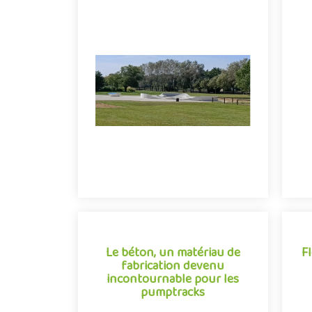
un festival de sensations
Pu
extrêmes
Voilà une idée qui va faire bondir les
jeunes et les moins jeunes ! Les
Pe
sensations que procurent les circuits
pumptrack ne sont pas réservées
qu’aux sportifs avérés. Ils sont aussi
praticables pour tous.
0
1585
Le béton, un matériau de
F
fabrication devenu
F
incontournable pour les
pumptracks
Le béton, un matériau de
Po