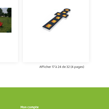
t divers
Pour créer un espace de jeux original,
vés et
sécurisé et divertissant dédié aux
 En
tout-petits, optez pour le trampoline
 de la
Kariboo : résistant, amusant et
ance.
design.
0
2185
Afficher 17 à 24 de 32 (4 pages)
Mon compte