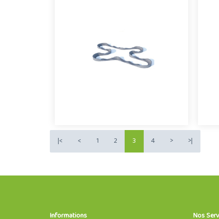
fabrication devenu
pe
incontournable pour les
pumptracks
F
Les atouts du béton en tant que
matériau de base pour un pumptrack|
p
circuit solide et design
0
3468
|<
<
1
2
3
4
>
>|
Informations
Nos Serv