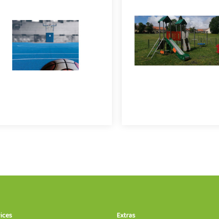
rformant, nous vous proposons la
Les sols GrasSécurité offren
solution innovante du marché, le
avantages aux terrains pri
lexipads. Doté d’une technologie
aménagements publics.
anti-choc, ce dernier peut
l'occurrence, la protection
arfaitement vous protéger tout en
pelouse en toute circonst
fournissant le confort nécessaire
dont un sportif a besoin de
0
5432
fabrication Française.
0
2173
ices
Extras