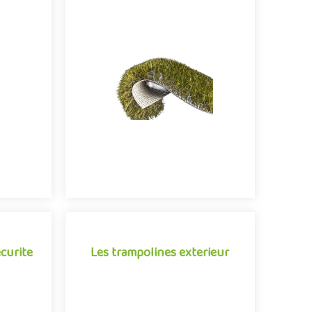
Gazon synthétique
kour :
recyclable
 et
Vous avez le choix entre un gazon
synthétique classique ou un modèle
aine qui
recyclable. Pourquoi un gazon
idement
synthétique recyclable est-il plus
nt
intéressant ? .
0
3883
ecurite
Les trampolines exterieur
ecurite
Les trampolines exterieur