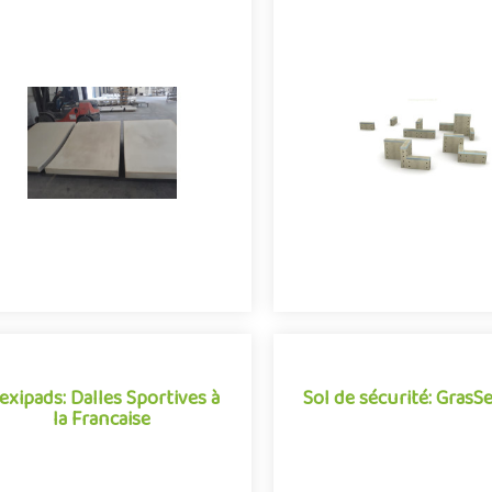
mptrack | une conception
Tout savoir sur le par
ultra résistante pour des
objectifs, exercices
installations en exterieur
obstacles
tit explication sur la fabrication en
Le parkour, une pratique urb
béton de circuit de
s'adapte et évolue très rap
Pumptrack.|Optimisez vos
avec son environneme
investissements
0
3800
0
1801
lexipads: Dalles Sportives à
Sol de sécurité: GrasS
la Francaise
lexipads: Dalles Sportives à
la Francaise
Sol de sécurité: GrasS
ur posséder un terrains de sports