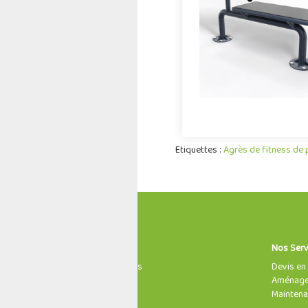
à partir de 14 ans, le 
musculation Pull-over per
Offre partenair
Etiquettes :
Agrès de fitness de p
Informations
Nos Serv
À propos de nous
Devis en 
Mentions légales
Aménagem
Nous contacter
Maintena