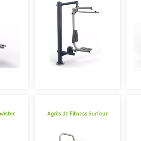
 Push
Agrès de Fitness Pull
ein air
Agrès de fitness de plein air
rtives et
conjuguant activités sportives et
c
e Push se
expériences ludiques, le Pull se
tère à..
démarque par son caractère à..
e
Offre partenaire
wister
Agrès de Fitness Surfeur
wister
Agrès de Fitness Surfeur