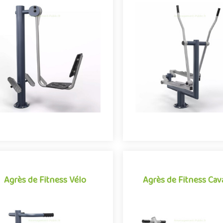
Agrès de Fitness Presse
Agrès de Fitness V
quadriceps
elliptique
Agrès de fitness de plein air
Agrès de fitness de plein
onjuguant activités sportives et
conjuguant activités sporti
expériences ludiques, la Presse
expériences ludiques, le 
quadriceps se démarque par so..
elliptique se démarque par 
Offre partenaire
Offre partenaire
Agrès de Fitness Vélo
Agrès de Fitness Cava
Agrès de Fitness Vélo
Agrès de Fitness Cava