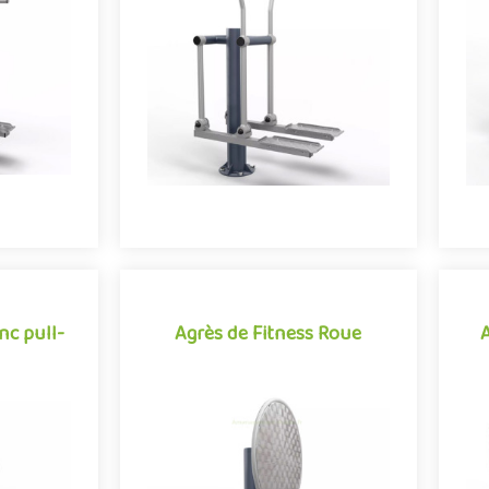
rtives et
conjuguant activités sportives et
c
dducteur se
expériences ludiques, l'agrès de
exp
actè..
Marche nordique se déma..
e
Offre partenaire
nc pull-
Agrès de Fitness Roue
nc pull-
Agrès de Fitness Roue
Agrès de fitness de plein air
 pour
conjuguant activités sportives et
p
accessible
expériences ludiques, la Roue se
e