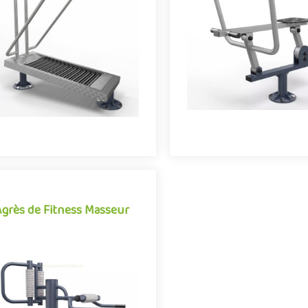
aménagements extérieurs acc
onjuguant activités sportives et
à partir de 14 ans, le Rameur 
ériences ludiques, le Tapis roulant
ses utilisateurs de travai
de marche se démarque ..
Offre partenaire
Offre partenaire
Agrès de Fitness Masseur
Agrès de Fitness Masseur
Idéal pour compléter les agrès
roposés sur les aires de fitness
xtérieures, le Masseur permet de