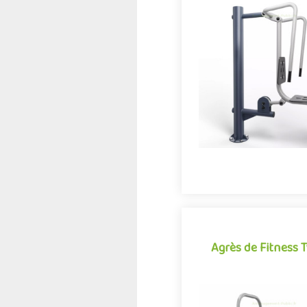
Agrès de Fitness
Agrès de fitness de pl
conjuguant activités spo
expériences ludiques, l
démarque par son carac
Offre partenair
Agrès de Fitness T
Agrès de Fitness T