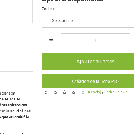
Couleur
Ajouter au devis
Création de la fiche PDF
(0 avis)
/
Écrire un avis
e par son
e 14 ans, le
diorespiratoires
.
er la solidité des
ique
et intuitif, le