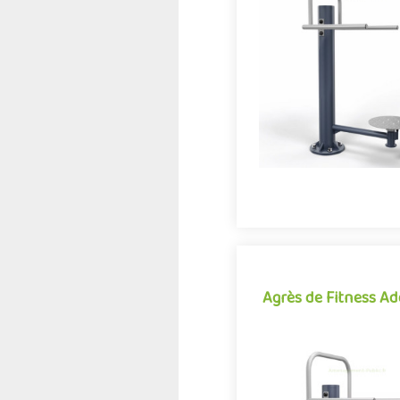
Agrès de fitness de pl
conjuguant activités spo
expériences ludiques, le 
démarque par son cara
Offre partenair
Agrès de Fitness A
Agrès de Fitness A
Agrès de fitness de pl