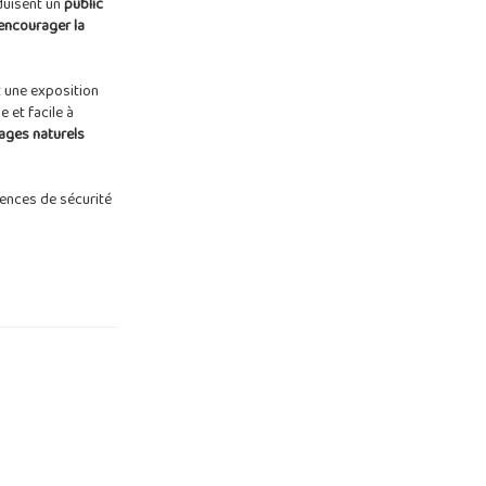
duisent un
public
encourager la
t une exposition
e et facile à
ages naturels
ences de sécurité