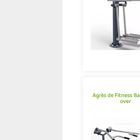
conjuguant activités spo
expériences ludiques, l'A
démarque par son car
Offre partenair
Agrès de Fitness Ba
over
Agrès de Fitness Ba
over
Appareil de fitness
aménagements extérieurs 