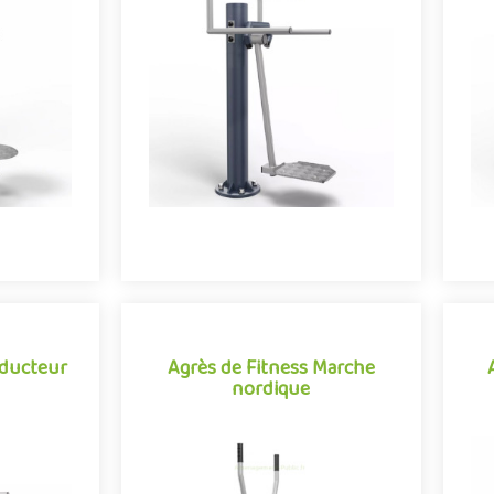
ein air
Agrès de fitness de plein air
rtives et
conjuguant activités sportives et
c
Twister se
expériences ludiques, le Surfeur se
ctèr..
démarque par son caractèr..
e
Offre partenaire
dducteur
Agrès de Fitness Marche
nordique
Agrès de Fitness Marche
dducteur
nordique
ein air
Équipement de fitness de plein air