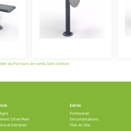
Banc de
démarque par son caractère à..
met à ses..
Offre partenaire
e
lein air
,
Parcours de santé
,
Gym outdoor
ices
Extras
ligne
Partenariat
ent Clé en Main
Documentations
nce et Entretien
Plan du Site