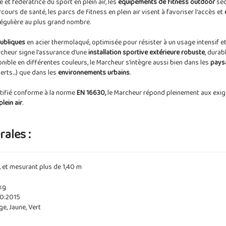
et fédératrice du sport en plein air, les
équipements de fitness outdoor
sé
rcours de santé, les parcs de fitness en plein air visent à favoriser l'accès et
égulière au plus grand nombre.
publiques
en acier thermolaqué, optimisée pour résister à un usage intensif e
rcheur signe l'assurance d'une
installation sportive extérieure robuste
, durabl
onible en différentes couleurs, le Marcheur s'intègre aussi bien dans les
pays
erts...) que dans les
environnements urbains
.
tifié conforme à la norme
EN 16630,
le Marcheur répond pleinement aux exig
plein air
.
ales :
, et mesurant plus de 1,40 m
kg
0:2015
ge, Jaune, Vert