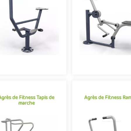
Agrès de fitness de plein air
Agrès de fitness de plein
onjuguant activités sportives et
conjuguant activités sporti
expériences ludiques, le Vélo se
expériences ludiques, le Cava
démarque par son caractère à..
démarque par son caract
Offre partenaire
Offre partenaire
Agrès de Fitness Tapis de
Agrès de Fitness Ra
marche
Agrès de Fitness Tapis de
Agrès de Fitness Ra
marche
Appareil de fitness po
Agrès de fitness de plein air