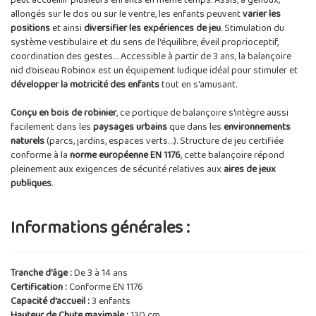
peut accueillir plusieurs enfants en même temps. Assis, à genoux,
allongés sur le dos ou sur le ventre, les enfants peuvent
varier les
positions
et ainsi
diversifier les expériences de jeu
. Stimulation du
système vestibulaire et du sens de l'équilibre, éveil proprioceptif,
coordination des gestes… Accessible à partir de 3 ans, la balançoire
nid d’oiseau Robinox est un équipement ludique idéal pour stimuler et
développer la motricité des enfants
tout en s'amusant.
Conçu en bois de robinier
, ce portique de balançoire s'intègre aussi
facilement dans les
paysages urbains
que dans les
environnements
naturels
(parcs, jardins, espaces verts…). Structure de jeu certifiée
conforme à la
norme européenne EN 1176
, cette balançoire répond
pleinement aux exigences de sécurité relatives aux
aires de jeux
publiques
.
Informations générales :
Tranche d'âge :
De 3 à 14 ans
Certification :
Conforme EN 1176
Capacité d'accueil :
3 enfants
Hauteur de Chute maximale :
130 cm