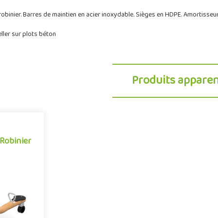
robinier. Barres de maintien en acier inoxydable. Sièges en HDPE. Amortisseu
eller sur plots béton
Produits appare
 Robinier
 Robinier
nel des
érieurs, la
averse les