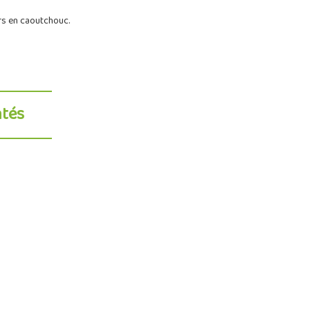
rs en caoutchouc.
ntés