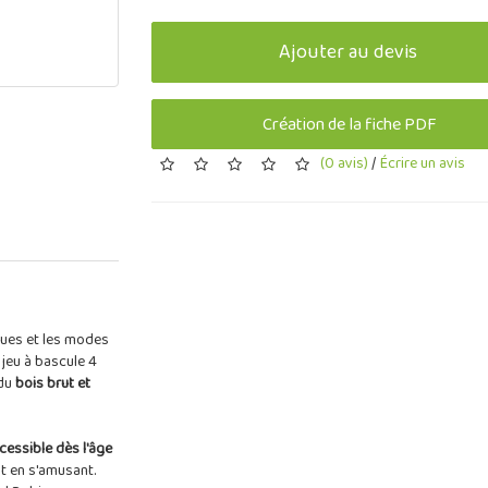
Ajouter au devis
Création de la fiche PDF
(0 avis)
/
Écrire un avis
ues et les modes
 jeu à bascule 4
 du
bois brut et
cessible dès l'âge
t en s'amusant.