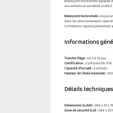
Balançoire horizontale équipée d
aux enfants un excellent confort 
Balançoire horizontale
conçue en 
dans les environnements naturels
Cul Robinox répond pleinement a
Informations génér
Tranche d'âge :
De 3 à 14 ans
Certification :
Conforme EN 1176
Capacité d'accueil :
4 enfants
Hauteur de Chute maximale :
100
Détails techniques 
Dimensions (Lxlxh) :
364 x 51 x 7
Zone de sécurité (Lxl) :
564 x 25