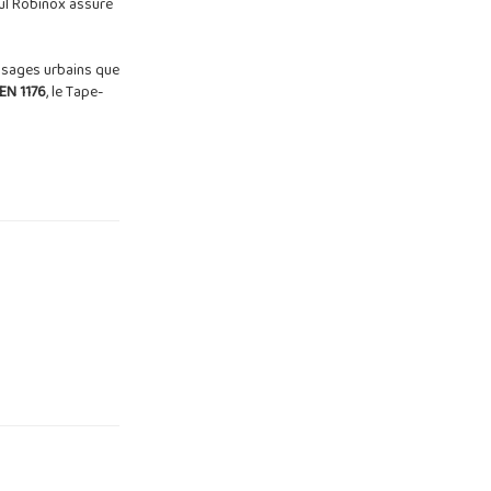
Cul Robinox assure
aysages urbains que
EN 1176
, le Tape-