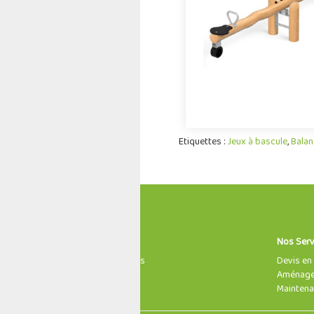
époques et les mode
Offre partenair
Etiquettes :
Jeux à bascule
,
Balan
Informations
Nos Serv
À propos de nous
Devis en 
Mentions légales
Aménagem
Nous contacter
Maintena