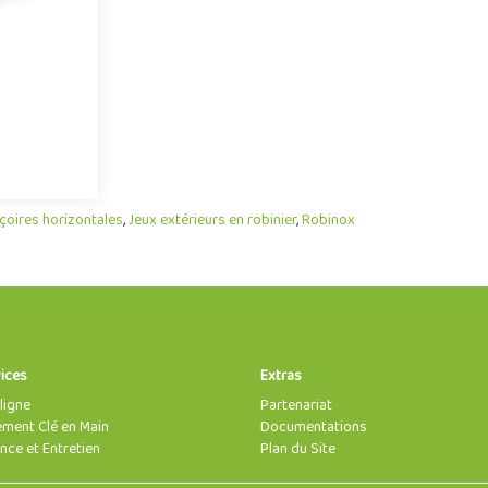
s ..
e
çoires horizontales
,
Jeux extérieurs en robinier
,
Robinox
ices
Extras
ligne
Partenariat
ent Clé en Main
Documentations
nce et Entretien
Plan du Site