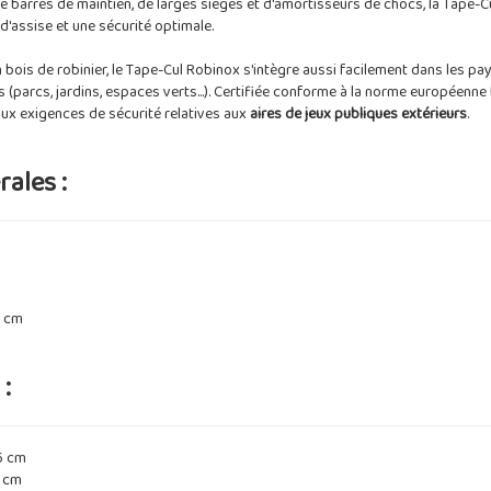
e barres de maintien, de larges sièges et d'amortisseurs de chocs, la Tape-
d'assise et une sécurité optimale.
bois de robinier, le Tape-Cul Robinox s'intègre aussi facilement dans les p
 (parcs, jardins, espaces verts...). Certifiée conforme à la norme européenne
ux exigences de sécurité relatives aux
aires de jeux publiques extérieurs
.
ales :
 cm
:
6 cm
1 cm