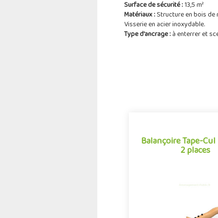
Surface de sécurité :
13,5 m²
Matériaux :
Structure en bois de 
Visserie en acier inoxydable.
Type d'ancrage :
à enterrer et sc
Balançoire Tape-Cul
2 places
Balançoire Tape-Cul
2 places
Jeu à bascule tradition
aménagements ludiques ext
balançoire horizontale tr