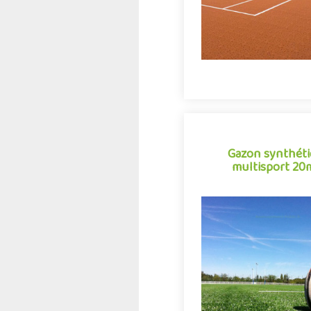
Gazon synthét
multisport 2
Gazon synthét
multisport 2
Terrain multisport, city-st
de grands jeux... conçu po
aux exigences de quali
stabilité relati..