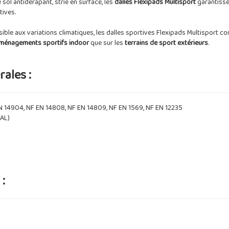
e sol antidérapant, strié en surface, les
dalles Flexipads Multisport
garantisse
tives.
ible aux variations climatiques, les dalles sportives Flexipads Multisport 
ménagements sportifs indoor
que sur les
terrains de sport extérieurs
.
ales :
N 14904, NF EN 14808, NF EN 14809, NF EN 1569, NF EN 12235
AL)
: