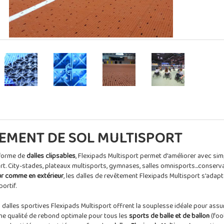
EMENT DE SOL MULTISPORT
forme de
dalles clipsables
, Flexipads Multisport permet d'améliorer avec simp
ort. City-stades, plateaux multisports, gymnases, salles omnisports...conserv
eur comme en extérieur
, les dalles de revêtement Flexipads Multisport s'adapt
ortif.
es dalles sportives Flexipads Multisport offrent la souplesse idéale pour assur
 une qualité de rebond optimale pour tous les
sports de balle et de ballon
(foot