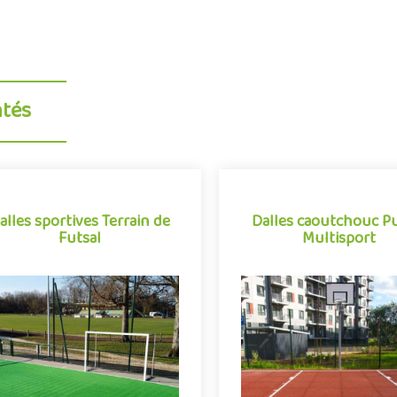
ntés
alles sportives Terrain de
Dalles caoutchouc P
Futsal
Multisport
alles sportives Terrain de
Dalles caoutchouc P
Futsal
Multisport
Revêtement de sol sportif sous
Revêtement de sol sportif mu
forme de dalles clipsables en
tout aussi apprécié pour
olypropylène, Flexipads Futsal se
performances que sa facilité
démarque par sa grande facili..
en oeuvre, les dalles ..
Indiquez la surface en m²
Indiquez la surface en 