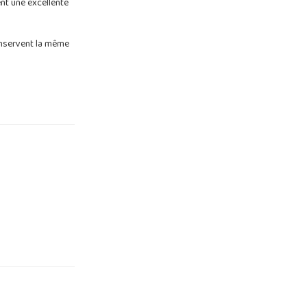
nt une excellente
conservent la même