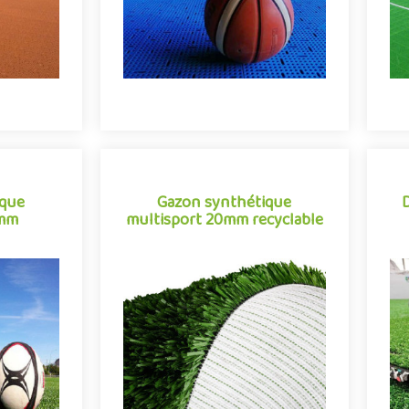
ique
Gazon synthétique
0mm
multisport 20mm recyclable
ique
Gazon synthétique
0mm
multisport 20mm recyclable
Dal
ade, plateau
Gazon synthétique pour terrain de
ter
ur répondre
sport entièrement recyclable,
té et de
EcoNext est un gazon artificiel
multisport conjuguant avec ré..