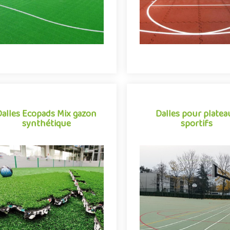
Dalles Ecopads Mix gazon
Dalles pour platea
synthétique
sportifs
Dalles Ecopads Mix gazon
Dalles pour platea
synthétique
sportifs
les de revêtement clipsables pour
Revêtement de sol pour pl
rains de sport extérieurs, Ecopads
sportifs sous forme de dal
Mix 55 se démarque par sa
clipser, Flexipads se présen
conception innovante ass..
la solution idéale pour .
Indiquez la surface en m²
Indiquez la surface en 