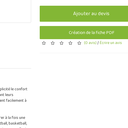
Ajouter au devis
Création de la fiche PDF
(0 avis)
/
Écrire un avis
licité le confort
ant leurs
ent facilement à
er à la fois une
ball, basketball,