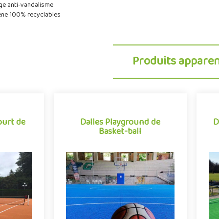
ge anti-vandalisme
ène 100% recyclables
Produits appare
ourt de
Dalles Playground de
D
Basket-ball
ourt de
Dalles Playground de
D
Basket-ball
tif sous
Revêtement de sol sportif sous
bles en
forme de dalles clipsables en
 Tennis se
polypropylène, Flexipads Basket se
p
facili..
démarque par sa grande facili..
en m²
Indiquez la surface en m²