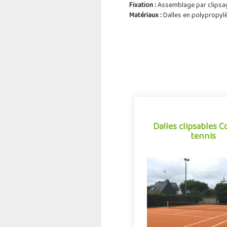
Fixation :
Assemblage par clipsa
Matériaux :
Dalles en polypropyl
Dalles clipsables C
tennis
Dalles clipsables C
tennis
Revêtement de sol spor
forme de dalles clipsa
polypropylène, Flexipads
démarque par sa grande 
Indiquez la surface 