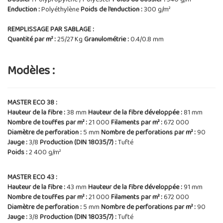
Enduction :
Polyéthylène
Poids de l’enduction :
300 g/m²
REMPLISSAGE PAR SABLAGE :
Quantité par m² :
25/27 Kg
Granulométrie :
0.4/0.8 mm
Modèles :
MASTER ECO 38 :
Hauteur de la fibre :
38 mm
Hauteur de la fibre développée :
81 mm
Nombre de touffes par m² :
21 000
Filaments par m² :
672 000
Diamètre de perforation :
5 mm
Nombre de perforations par m² :
90
Jauge :
3/8
Production (DIN 18035/7) :
Tufté
Poids :
2 400 g/m²
MASTER ECO 43 :
Hauteur de la fibre :
43 mm
Hauteur de la fibre développée :
91 mm
Nombre de touffes par m² :
21 000
Filaments par m² :
672 000
Diamètre de perforation :
5 mm
Nombre de perforations par m² :
90
Jauge :
3/8
Production (DIN 18035/7) :
Tufté