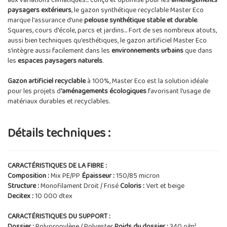
aux variations climatiques... conçu et optimisé pour les
aménagements
paysagers extérieurs
, le gazon synthétique recyclable Master Eco
marque l'assurance d'une
pelouse synthétique stable et durable
.
Squares, cours d'école, parcs et jardins... Fort de ses nombreux atouts,
aussi bien techniques qu'esthétiques, le gazon artificiel Master Eco
s'intègre aussi facilement dans les
environnements urbains
que dans
les
espaces paysagers naturels
.
Gazon artificiel recyclable
à 100%, Master Eco est la solution idéale
pour les projets d
'aménagements écologiques
favorisant l'usage de
matériaux durables et recyclables.
Détails techniques :
CARACTÉRISTIQUES DE LA FIBRE :
Composition :
Mix PE/PP
Épaisseur :
150/85 micron
Structure :
Monofilament Droit / Frisé
Coloris :
Vert et beige
Decitex :
10 000 dtex
CARACTÉRISTIQUES DU SUPPORT :
Dossier :
Polypropylène / Polyester
Poids du dossier :
340 g/m²