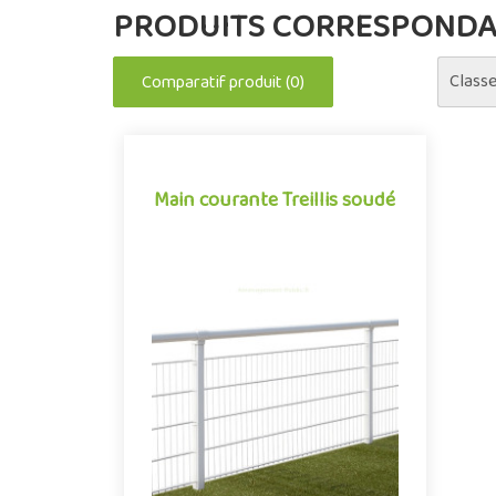
PRODUITS CORRESPONDAN
Classe
Comparatif produit (0)
Main courante Treillis soudé
Main courante Treillis soudé
Main courante périphérique pour
aménagements sportifs extérieurs,
alliant avec maîtrise sécurité et
esthétique. Installé en b..
Offre partenaire