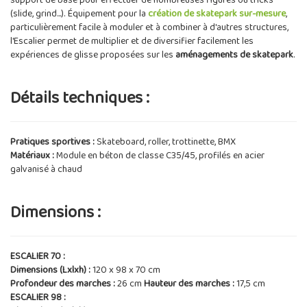
support de base pour effectuer de nombreuses figures ou tricks
(slide, grind...). Équipement pour la
création de skatepark sur-mesure
,
particulièrement facile à moduler et à combiner à d'autres structures,
l'Escalier permet de multiplier et de diversifier facilement les
expériences de glisse proposées sur les
aménagements de skatepark
.
Détails techniques :
Pratiques sportives :
Skateboard, roller, trottinette, BMX
Matériaux :
Module en béton de classe C35/45, profilés en acier
galvanisé à chaud
Dimensions :
ESCALIER 70 :
Dimensions (Lxlxh) :
120 x 98 x 70 cm
Profondeur des marches :
26 cm
Hauteur des marches :
17,5 cm
ESCALIER 98 :