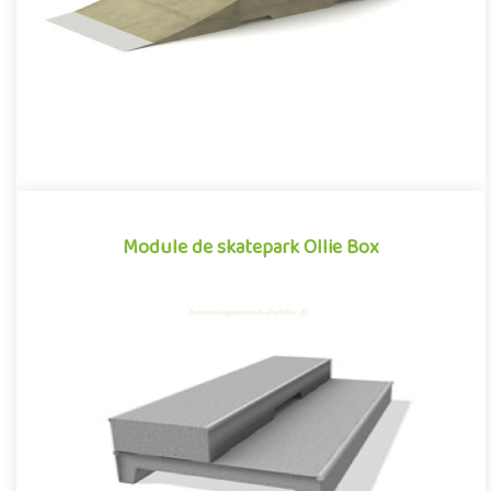
Module de skatepark Ollie Box
Module de skatepark Ollie Box
La Ollie Box est un module de skatepark en béton préfabriqué,
inspiré des divers obstacles que l'on peut retrouver dans les e..