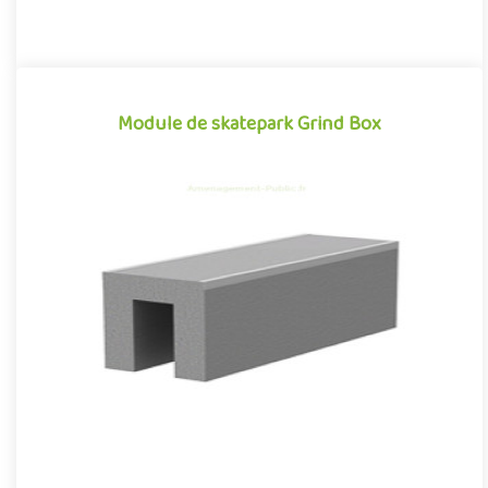
Module de skatepark Grind Box
Module de skatepark Grind Box
La Grind Box est un module de skatepark en béton préfabriqué,
inspiré des divers obstacles que l'on peut retrouver dans les e..