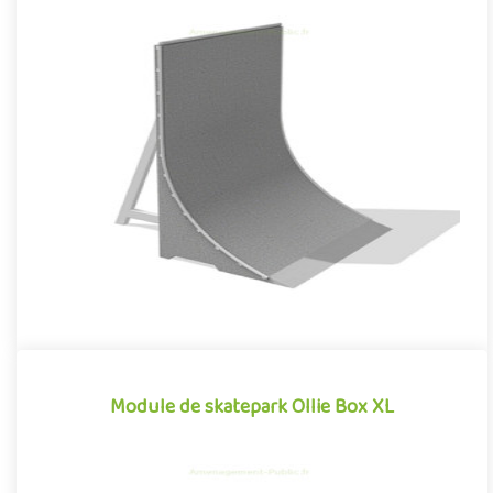
Module de skatepark Rampe Mur
La Rampe Mur est un module de skatepark en béton
préfabriqué, inspiré des divers obstacles que l'on peut
retrouver dans les e..
Module de skatepark Ollie Box XL