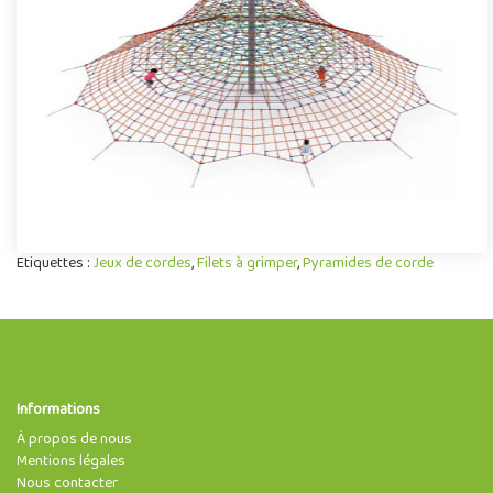
toile d'araignée par les enfants, est une structure pour aire de
jeu..
Offre Partenaire
Etiquettes :
Jeux de cordes
,
Filets à grimper
,
Pyramides de corde
Informations
À propos de nous
Mentions légales
Nous contacter