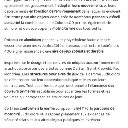
toboggan... Au fil du parcours et des différentes activités, les enfants
apprennent progressivement à
adapter leurs mouvements
et leurs
déplacements
en fonction de l’environnement
dans lequel ils évoluent.
Structure pour aire de jeux
complétée de nombreux
panneaux d'éveil
sensoriel
, la combinaison LudiColors 400 permet également de
stimuler et de développer la
motricité fine
des tout-petits.
Poteaux en aluminium
, panneaux en polyéthylène haute densité,
visserie en acier inoxydable... Côté matériaux, la structure LudiColors
400 signe l'assurance d'une
aire de jeux robuste et durable
.
Inspirées par le
design
et les œuvres du
néoplasticisme
(mouvement
artistique porté par des artistes comme De Stijil, Gerrit Rietveld, Piet
Mondrian...), les
structures pour aires de jeux
de la gamme LudiColors
se démarquent par leur
conception cubique
et leurs couleurs
contrastées. Tout aussi ludique que fonctionnelle, l'
alternance des
couleurs primaires
est utilisée pour accentuer les formes et les
volumes qui composent les structures de jeux.
Certifiée
conforme à la norme
européenne EN 1176, le
parcours de
motricité
LudiColors 400 répond pleinement aux exigences de
sécurité relatives aux
aires de jeux publiques
en extérieur.