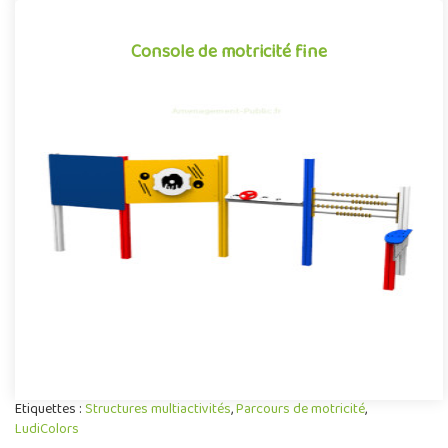
Console de motricité fine
Console de motricité fine
La console de motricité fine multiactivité est une structure pour
aire de jeux extérieurs axée sur la stimulation et le dével..
Etiquettes :
Structures multiactivités
,
Parcours de motricité
,
LudiColors