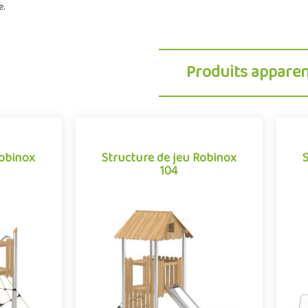
e.
Produits appare
Robinox
Structure de jeu Robinox
104
Robinox
Structure de jeu Robinox
104
02 est une
La combinaison Robinox 104 est une
La
our aire de
structure multi-activités pour aire de
str
e Robinox.
jeux extérieur de la gamme Robinox.
je
.
Associant sur s..
e
Offre partenaire