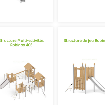
Structure Multi-activités
Structure de jeu Robin
Robinox 403
Structure Multi-activités
Structure de jeu Robin
Robinox 403
La combinaison Robinox 101 
 combinaison 4 tours Robinox 403
structure multi-activités pour
 une structure multi-activités pour
jeux extérieur de la gamme R
ire de jeux extérieur de la gamme
Associant sur s..
Robinox. Associa..
Offre partenaire
Offre partenaire