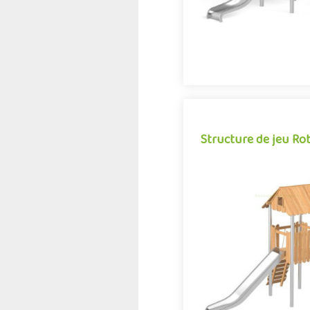
Structure de jeu Ro
Structure de jeu Ro
La combinaison Robinox 1
structure multi-activités p
jeux extérieur de la gamm
Associant sur s.
Offre partenair