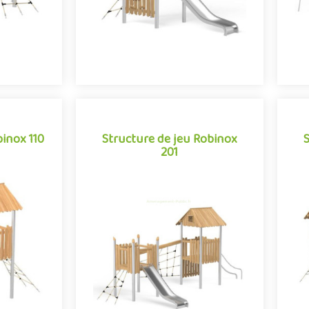
binox 110
Structure de jeu Robinox
201
Structure de jeu Robinox
binox 110
201
10 est une
La combinaison 2 tours Robinox 201
La
our aire de
est une structure multi-activités pour
est
e Robinox.
aire de jeux extérieur de la gamme
a
.
Robinox. Associa..
e
Offre partenaire