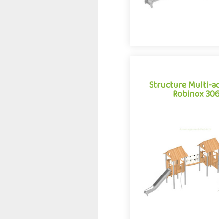
Structure Multi-ac
Robinox 30
Structure Multi-ac
Robinox 30
La combinaison 3 tours R
est une structure multi-act
aire de jeux extérieur d
Robinox. Associa.
Offre partenair