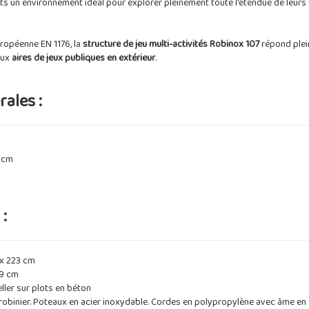
ts un environnement idéal pour explorer pleinement toute l'étendue de leurs
ropéenne EN 1176, la
structure de jeu multi-activités Robinox 107
répond ple
aux
aires de jeux publiques en extérieur
.
ales :
 cm
:
 x 223 cm
49 cm
eller sur plots en béton
obinier. Poteaux en acier inoxydable. Cordes en polypropylène avec âme en ac