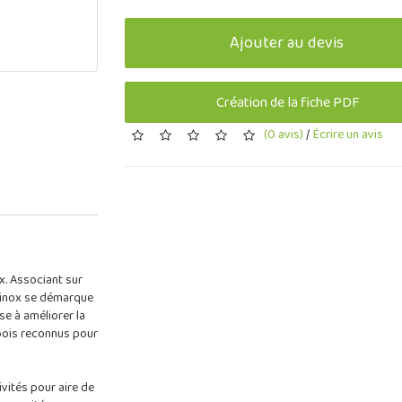
Ajouter au devis
Création de la fiche PDF
(0 avis)
/
Écrire un avis
x. Associant sur
obinox se démarque
se à améliorer la
bois reconnus pour
ivités pour aire de