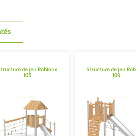
ntés
Structure de jeu Robinox
Structure de jeu Ro
105
109
Structure de jeu Robinox
Structure de jeu Ro
105
109
 combinaison Robinox 105 est une
La combinaison Robinox 109 
ucture multi-activités pour aire de
structure multi-activités pour
ux extérieur de la gamme Robinox.
jeux extérieur de la gamme R
Associant sur s..
Associant sur s..
Offre partenaire
Offre partenaire