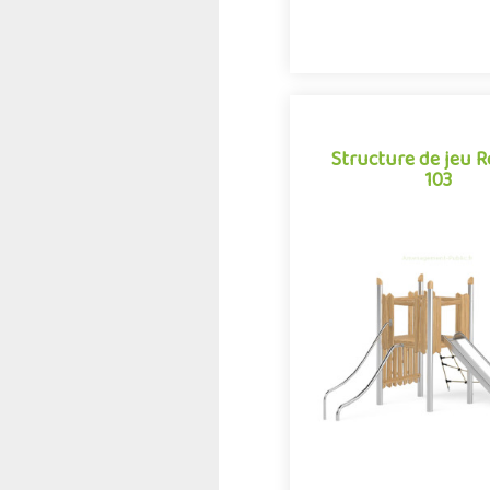
Structure de jeu 
103
Structure de jeu 
103
La combinaison Robinox 1
structure multi-activités p
jeux extérieur de la gamm
Associant sur s.
Offre partenair