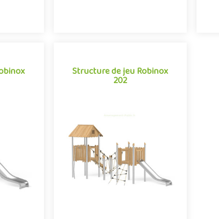
Robinox
Structure de jeu Robinox
202
Robinox
Structure de jeu Robinox
202
03 est une
La combinaison 2 tours Robinox 202
our aire de
est une structure multi-activités pour
e Robinox.
aire de jeux extérieur de la gamme
.
Robinox. Associa..
e
Offre partenaire