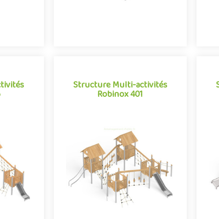
tivités
Structure Multi-activités
6
Robinox 401
tivités
Structure Multi-activités
6
Robinox 401
obinox 306
La combinaison 4 tours Robinox 401
La
ivités pour
est une structure multi-activités pour
est
e la gamme
aire de jeux extérieur de la gamme
a
.
Robinox. Associa..
e
Offre partenaire