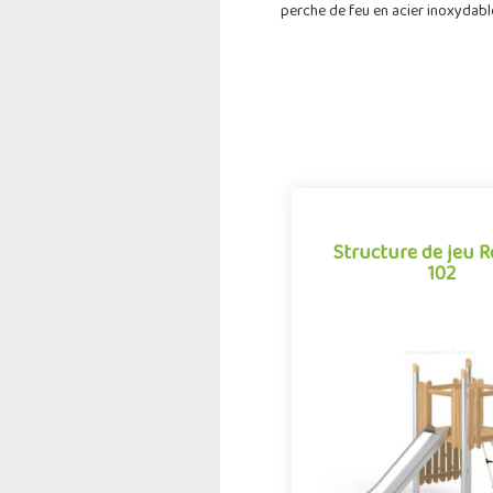
perche de feu en acier inoxydabl
Structure de jeu 
102
Structure de jeu 
102
La combinaison Robinox 1
structure multi-activités p
jeux extérieur de la gamm
Associant sur s.
Offre partenair