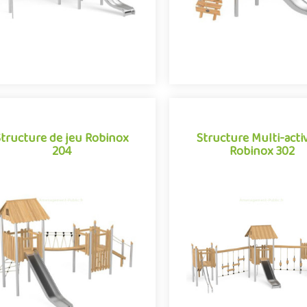
Structure de jeu Robinox
Structure Multi-acti
204
Robinox 302
Structure de jeu Robinox
Structure Multi-acti
204
Robinox 302
 combinaison 2 tours Robinox 204
La combinaison 3 tours Robi
 une structure multi-activités pour
est une structure multi-activi
ire de jeux extérieur de la gamme
aire de jeux extérieur de la
Robinox. Associa..
Robinox. Associa..
Offre partenaire
Offre partenaire