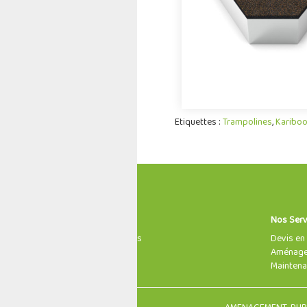
Etiquettes :
Trampolines
,
Karibo
Informations
Nos Serv
À propos de nous
Devis en 
Mentions légales
Aménagem
Nous contacter
Maintena