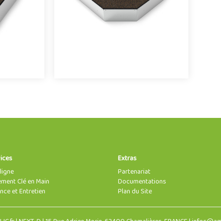
o
ices
Extras
ligne
Partenariat
ent Clé en Main
Documentations
nce et Entretien
Plan du Site