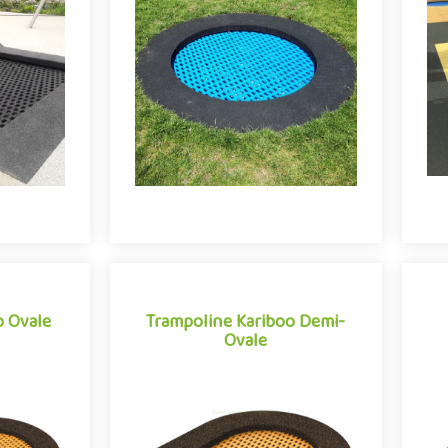
Mod
out âge, le
Apprécié des enfants de tout âge, le
 jeux à
trampoline pour aire de jeux à
dé
rampoline
enterrer, aussi appelé trampoline
nd ..
InGround ou FlatGround ..
o Ovale
Trampoline Kariboo Demi-
Ovale
Trampoline Kariboo Demi-
o Ovale
Ovale
nfants de
Activité appréciée des enfants de
A