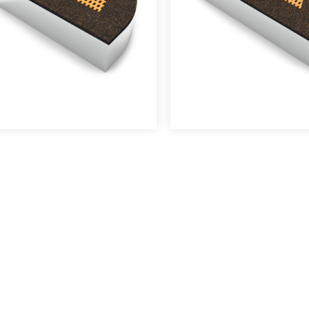
mme l'une des grandes tendances
des aires de jeux e..
des aires de jeux e..