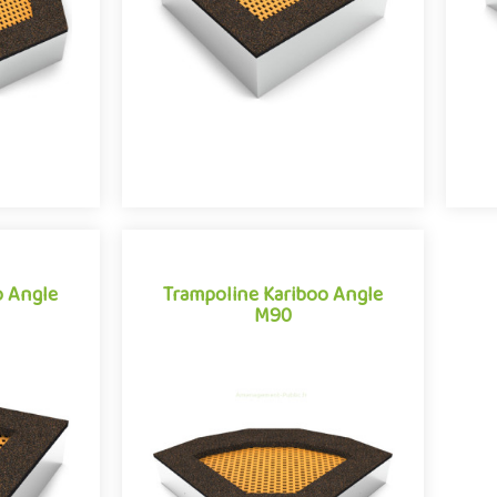
comme l'une des grandes tendances
co
..
des aires de jeux e..
o Angle
Trampoline Kariboo Angle
M90
o Angle
Trampoline Kariboo Angle
M90
nfants de
Activité appréciée des enfants de
ne s'impose
tous les âges, le trampoline s'impose
 tendances
comme l'une des grandes tendances
..
des aires de jeux e..