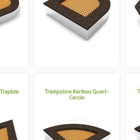
ne s'impose
tous les âges, le trampoline s'impose
tou
 tendances
comme l'une des grandes tendances
co
..
des aires de jeux e..
 Trapèze
Trampoline Kariboo Quart-
T
Cercle
Trampoline Kariboo Quart-
T
 Trapèze
Cercle
nfants de
Activité appréciée des enfants de
A
ne s'impose
tous les âges, le trampoline s'impose
tou
 tendances