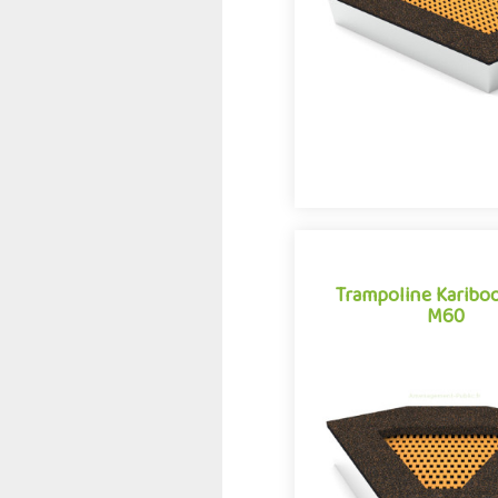
des aires de jeux e
Trampoline Karibo
M60
Trampoline Karibo
M60
Activité appréciée des e
tous les âges, le trampoli
comme l'une des grandes
des aires de jeux e