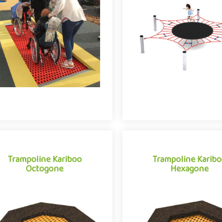
èle de trampoline à enterrer pour
Orbitèle est une structure po
aire de jeux inclusive, conçu et
de jeu extérieur composée
veloppé pour faciliter son accès
trampoline de 2 mètres de d
aux enfants en situa..
suspendu à 6 poteaux e
Trampoline Kariboo
Trampoline Karib
Octogone
Hexagone
Trampoline Kariboo
Trampoline Karib
Octogone
Hexagone
ctivité appréciée des enfants de
Activité appréciée des enfa