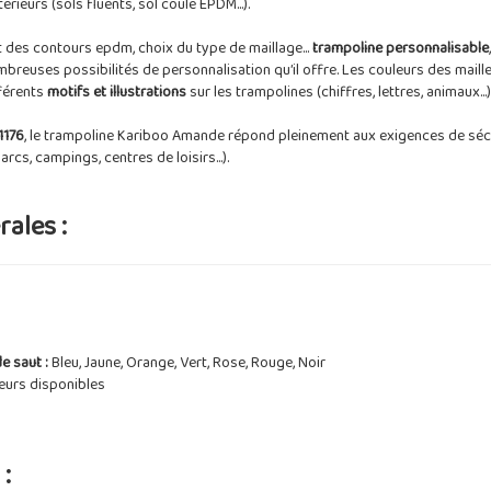
rieurs (sols fluents, sol coulé EPDM...).
t des contours epdm, choix du type de maillage...
trampoline personnalisable
euses possibilités de personnalisation qu’il offre. Les couleurs des maill
fférents
motifs et illustrations
sur les trampolines (chiffres, lettres, animaux...)
1176
, le trampoline Kariboo Amande répond pleinement aux exigences de sécu
arcs, campings, centres de loisirs...).
ales :
e saut :
Bleu, Jaune, Orange, Vert, Rose, Rouge, Noir
eurs disponibles
: