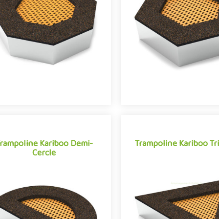
s les âges, le trampoline s'impose
tous les âges, le trampoline 
mme l'une des grandes tendances
comme l'une des grandes te
des aires de jeux e..
des aires de jeux e..
rampoline Kariboo Demi-
Trampoline Kariboo Tr
Cercle
rampoline Kariboo Demi-
Trampoline Kariboo Tr
Cercle
Activité appréciée des enfa
ctivité appréciée des enfants de
tous les âges, le trampoline 
s les âges, le trampoline s'impose
comme l'une des grandes te