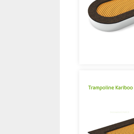
tous les âges, le trampoli
comme l'une des grandes
des aires de jeux e
Trampoline Kariboo
Trampoline Kariboo
Activité appréciée des e
tous les âges, le trampoli
comme l'une des grandes