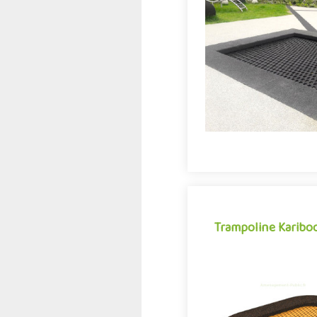
Apprécié des enfants de t
trampoline pour aire de
enterrer, aussi appelé t
InGround ou FlatGrou
Trampoline Karibo
Trampoline Karibo
Activité appréciée des e