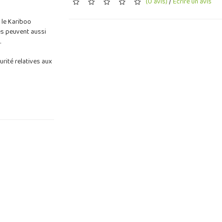
(0 avis)
/
Écrire un avis
, le Kariboo
es peuvent aussi
.
rité relatives aux