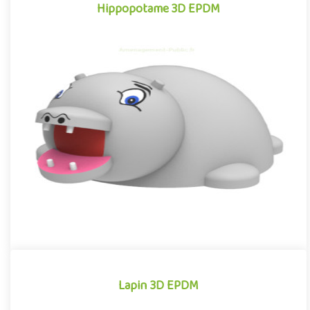
Hippopotame 3D EPDM
Hippopotame 3D EPDM
Module 3D pour aires de jeux extérieurs inspiré des univers des
dessins animés et des bandes dessinées, l'Hippopotame EPDM
se..
Offre partenaire
Lapin 3D EPDM