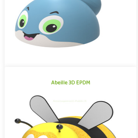
dessins animés et des bandes dessinées, la Baleine EPDM se di..
Offre partenaire
Abeille 3D EPDM
Abeille 3D EPDM
Module 3D pour aires de jeux extérieurs inspiré des univers des
dessins animés et des bandes dessinées, l'Abeille EPDM se dis..
Offre partenaire