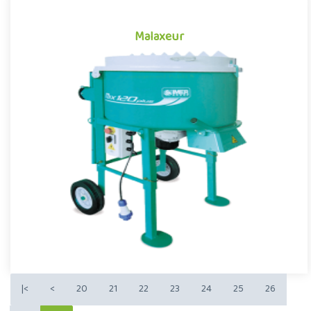
Malaxeur
Malaxeur
Malaxeur a axe verticale pour avoir un mélange homogène.Idéale
pour mélange les granules de caoutchouc, Epdm avec la
résine.F..
|<
<
20
21
22
23
24
25
26