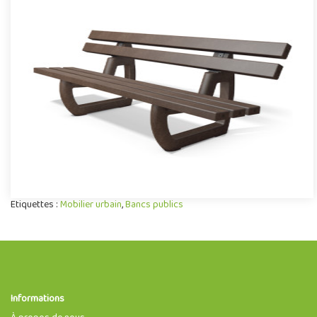
Banc Sumava plastique recyclé
Mobilier urbain conçu en plastique recyclé, le banc Sumava se
démarque par sa conception novatrice associant confort,
robuste..
Offre partenaire
Etiquettes :
Mobilier urbain
,
Bancs publics
Informations