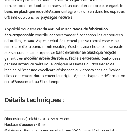
visuel très proche du bois
. Offrant des lignes modernes et
contemporaines, tout en conservant un caractère sobre et élégant, le
banc en plastique recyclé Aspen
s'intègre aussi bien dans les
espaces
urbains
que dans les
paysages naturels
.
Apprécié pour son rendu naturel et son
mode de fabrication
éco‑responsable
contribuant notamment à préserver les ressources
naturelles, le banc Aspen séduit également par sa robustesse et sa
simplicité d’entretien. Imputrescible, résistant aux chocs et insensible
aux variations climatiques, ce
banc extérieur en plastique recyclé
garantit un
mobilier urbain durable
et
facile à entretenir
. Renforcées
par une armature métallique intégrée, les lames du dossier et de
l’assise offrent une excellente résistance aux contraintes de flexion.
Elles conservent durablement leur rigidité, sans risque de déformation
ni d’affaissement au fil du temps.
Détails techniques :
Dimensions (Lxlxh) :
200 x 65 x 75 cm
Hauteur d'assise :
45 cm
Matériaux :
Pieds et lames en plastique 100% recyclé et recyclable.