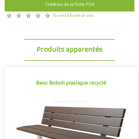
Création de la fiche PDF
(0 avis)
/
Écrire un avis
Produits apparentés
Banc Boboli plastique recyclé
Banc Boboli plastique recyclé
Mobilier urbain conçu en plastique recyclé, le banc Boboli de la
gamme Neo conjugue avec succès design et développement
durab..