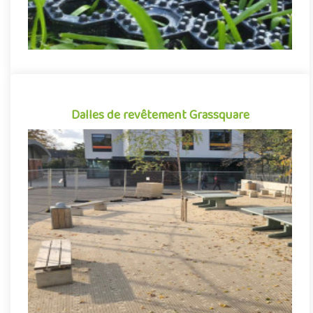
Dalles de revêtement Grassquare
Dalles de revêtement Grassquare
Revêtement de sol extérieur sous forme de dalles alvéolées,
GRASSQUARE conjugue avec réussite vertus écologiques et
performan..
Indiquez la surface en m²