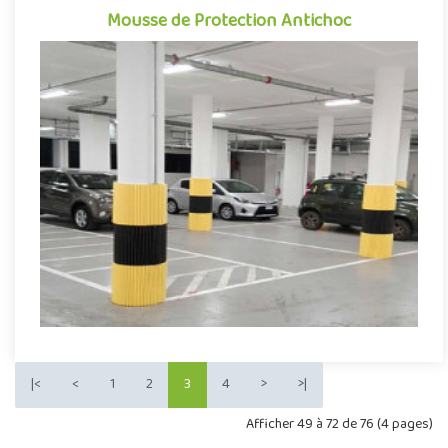
Mousse de Protection Antichoc
Mousse de Protection Antichoc
Protection antichoc conçue sous forme de feuilles de mousse,
cet accessoire permet d’amortir les impacts physiques et
matérie..
Offre partenaire
|<
<
1
2
3
4
>
>|
Afficher 49 à 72 de 76 (4 pages)