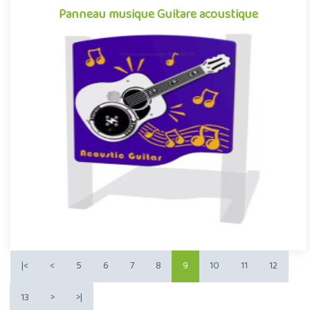
Panneau musique Guitare acoustique
Panneau musique Guitare acoustique
Panneau d'éveil musical pour aire de jeux extérieurs simulant et
reproduisant avec beaucoup de réalisme et une excellente qua..
|<
<
5
6
7
8
9
10
11
12
13
>
>|