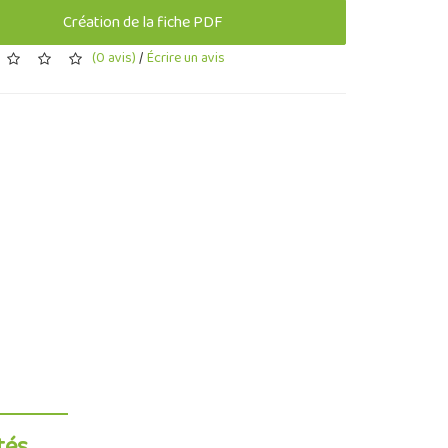
Création de la fiche PDF
(0 avis)
/
Écrire un avis
tés