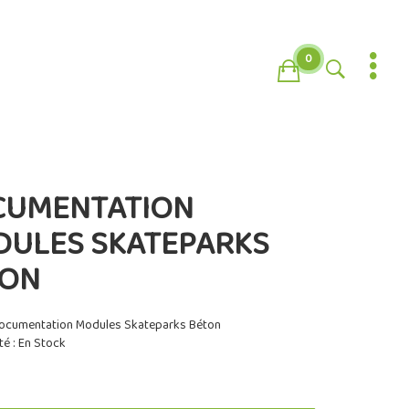
0
CUMENTATION
ULES SKATEPARKS
TON
Documentation Modules Skateparks Béton
té : En Stock