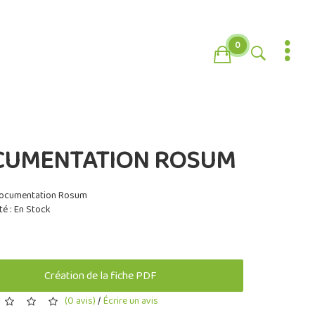
0
CUMENTATION ROSUM
Documentation Rosum
té : En Stock
Création de la fiche PDF
(0 avis)
/
Écrire un avis