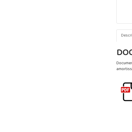
Descr
DO
Document
amortissa