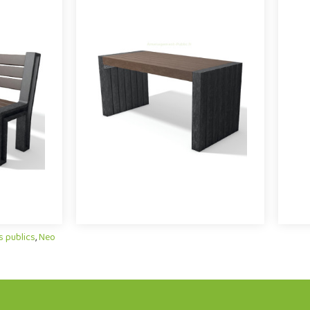
stique
Table Soho plastique recyclé
Mobilier urbain conçu en plastique
 plastique
M
recyclé, la table Soho de la gamme
ro de la
Neo conjugue avec succès design et
ec succès
g
développement durabl..
t dur..
s publics
,
Neo