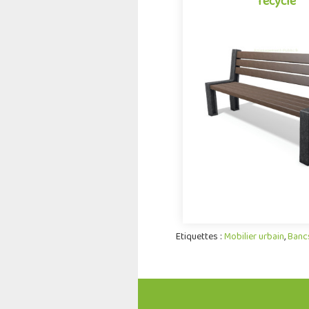
recyclé
Banc Osterbro pla
recyclé
Mobilier urbain conçu en
recyclé, le banc Osterb
gamme Neo conjugue av
design et développemen
Etiquettes :
Mobilier urbain
,
Banc