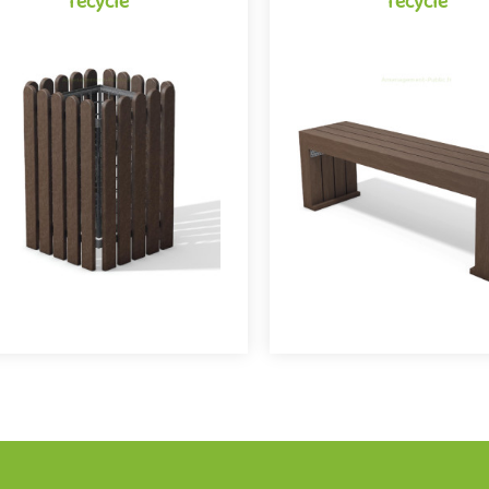
recyclé
recyclé
Banc Sagano plasti
Corbeille Soho plastique
recyclé
recyclé
Le banc Sagano prouve qu
obilier urbain conçu en plastique
mobilier urbain peut être à l
recyclé, la corbeille Soho de la
écologique et esthétique. Fab
amme Neo conjugue avec succès
plastique recyclé, ce ..
design et développement du..
Offre partenaire