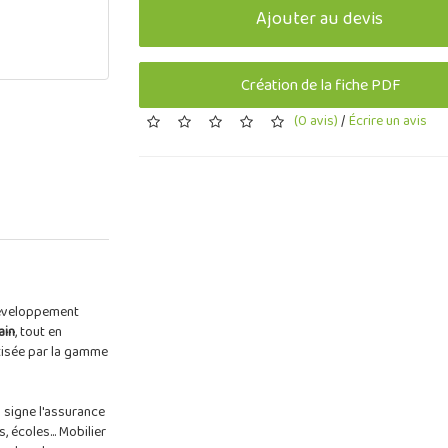
Ajouter au devis
Création de la fiche PDF
(0 avis)
/
Écrire un avis
développement
ain
, tout en
tisée par la gamme
signe l'assurance
 écoles... Mobilier