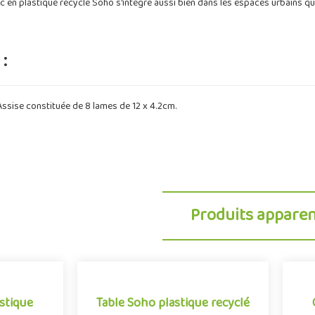
nc en plastique recyclé Soho s'intègre aussi bien dans les espaces urbains q
:
ssise constituée de 8 lames de 12 x 4.2cm.
Produits appare
stique
Table Soho plastique recyclé