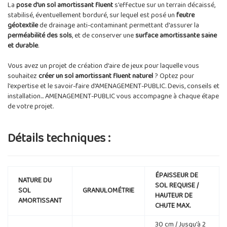
La
pose d'un sol amortissant fluent
s'effectue sur un terrain décaissé,
stabilisé, éventuellement borduré, sur lequel est posé un
feutre
géotextile
de drainage anti-contaminant permettant d'assurer la
perméabilité des sols
, et de conserver une
surface amortissante saine
et durable
.
Vous avez un projet de création d'aire de jeux pour laquelle vous
souhaitez
créer un sol amortissant fluent naturel
? Optez pour
l'expertise et le savoir-faire d'AMENAGEMENT-PUBLIC. Devis, conseils et
installation... AMENAGEMENT-PUBLIC vous accompagne à chaque étape
de votre projet.
Détails techniques :
ÉPAISSEUR DE
NATURE DU
SOL REQUISE /
SOL
GRANULOMÉTRIE
HAUTEUR DE
AMORTISSANT
CHUTE MAX.
30 cm / Jusqu'à 2