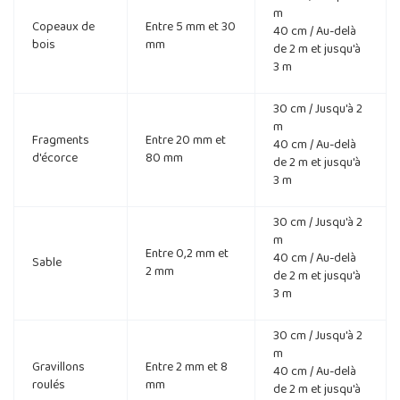
m
Copeaux de
Entre 5 mm et 30
40 cm / Au-delà
bois
mm
de 2 m et jusqu'à
3 m
30 cm / Jusqu'à 2
m
Fragments
Entre 20 mm et
40 cm / Au-delà
d'écorce
80 mm
de 2 m et jusqu'à
3 m
30 cm / Jusqu'à 2
m
Entre 0,2 mm et
40 cm / Au-delà
Sable
2 mm
de 2 m et jusqu'à
3 m
30 cm / Jusqu'à 2
m
Gravillons
Entre 2 mm et 8
40 cm / Au-delà
roulés
mm
de 2 m et jusqu'à