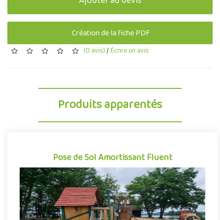
Ajouter au devis
Création de la fiche PDF
(0 avis)
/
Écrire un avis
Produits apparentés
Pose de Sol Amortissant Fluent
Pose de Sol Amortissant Fluent
Sable, gravillons roulés, copeaux de bois, fragments d'écorces