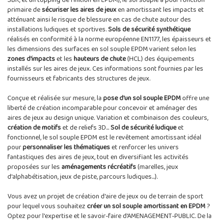
SBR, et un topping de finition en EPDM), le sol souple a pour fonction
primaire de
sécuriser les aires de jeux
en amortissant les impacts et
atténuant ainsi le risque de blessure en cas de chute autour des
installations ludiques et sportives.
Sols de sécurité synthétique
réalisés en conformité à la norme européenne EN1177, les épaisseurs et
les dimensions des surfaces en sol souple EPDM varient selon les
zones d'impacts
et les
hauteurs de chute
(HCL) des équipements
installés sur les aires de jeux. Ces informations sont fournies par les
fournisseurs et fabricants des structures de jeux.
Conçue et réalisée sur mesure, la
pose d'un sol souple EPDM
offre une
liberté de création incomparable pour concevoir et aménager des
aires de jeux au design unique. Variation et combinaison des couleurs,
création de motifs
et de reliefs 3D...
Sol de sécurité ludique
et
fonctionnel, le sol souple EPDM est le revêtement amortissant idéal
pour
personnaliser les thématiques
et renforcer les univers
fantastiques des aires de jeux, tout en diversifiant les activités
proposées sur les
aménagements récréatifs
(marelles, jeux
d'alphabétisation, jeux de piste, parcours ludiques...).
Vous avez un projet de création d'aire de jeux ou de terrain de sport
pour lequel vous souhaitez
créer un sol souple amortissant en EPDM
?
Optez pour l'expertise et le savoir-faire d'AMENAGEMENT-PUBLIC. De la