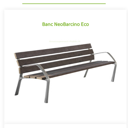
Banc NeoBarcino Eco
Banc NeoBarcino Eco
Mobilier urbain conçu en plastique recyclé, le banc NeoBarcino
Eco se démarque par sa conception novatrice associant avec
réu..
Offre partenaire