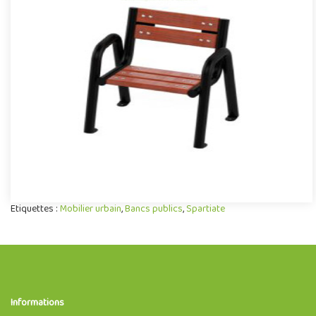
Chaise Spartiate
Mobilier urbain pour aménagement public extérieur, la chaise
Spartiate se démarque par son design contemporain associant
avec..
Etiquettes :
Mobilier urbain
,
Bancs publics
,
Spartiate
Informations