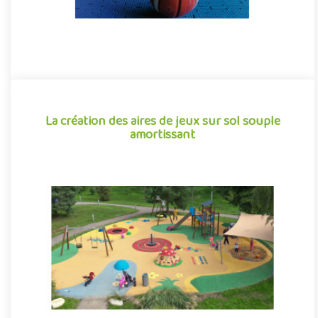
La création des aires de jeux sur sol souple
amortissant
La création des aires de jeux sur sol souple
amortissant
Revêtement amortissant pour aménagements ludiques et
sportifs assurant des performances sans égales, tant en
termes de sécurité que de longévité, le sol souple coulé s'inscrit
naturellement comme la référence de qualité en matière de
création de sol amortissant pour aires de jeux extérieurs.
0
0
4798