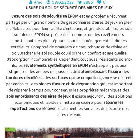
Arno
08/02/2022
3885
0
USURE DU SOL DE SÉCURITÉ DES AIRES DE JEUX
L'
usure des sols de sécurité en EPDM
est un problème récurrent
partagé par un grand nombre de gestionnaires d'aires de jeux en plein
air. Plébiscités pour leur facilité d'entretien, et grande stabilité, les sols
souples en EPDM se présentent comme l'un des revêtements
amortissants les plus répandus sur les aménagements ludiques
extérieurs. Composé de granulats de caoutchouc et de résine en
polyuréthane, le sol souple coulé offre un confort et une qualité
d’absorption incomparables. Cependant, tout aussi résistants soient-
ils, les
revêtements synthétiques en EPDM
n'échappent pas aux
stigmates des années qui passent. Un
sol amortissant fissuré
, des
bordures décollées
... des
surfaces qui se craquellent
, voire se délitent
par endroits... des
signes d'usure et de dégradation
qu'il est important
de réparer à temps pour conserver les propriétés mécaniques des
sols amortissants des aires de jeux
. Il existe aujourd'hui des solutions
économiques et rapides à mettre en œuvre, pour
réparer les
imperfections ou rénover
totalement les surfaces de sécurité des
aires de jeux.