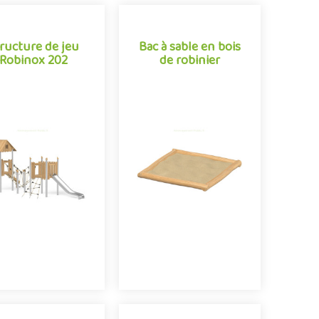
ructure de jeu
Bac à sable en bois
ructure de jeu
Bac à sable en bois
Robinox 202
de robinier
Robinox 202
de robinier
combinaison 2 tours
Équipement traditionnel
binox 202 est une
des aménagements
cture multi-activités
ludiques extérieurs, le
pour aire de jeux
bac à sable traverse les
térieur de la gamme
époques et les modes
Robinox. Associa..
pour s'imposer..
Offre partenaire
Offre partenaire