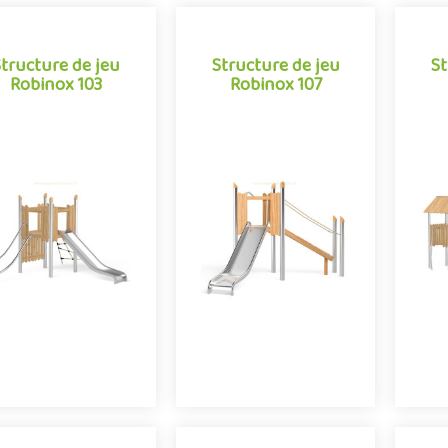
Structure de jeu
Structure de jeu
St
Structure de jeu
Structure de jeu
St
Robinox 103
Robinox 107
Robinox 103
Robinox 107
 combinaison Robinox
La combinaison Robinox
La 
03 est une structure
107 est une structure
Ro
lti-activités pour aire
multi-activités pour aire
stru
e jeux extérieur de la
de jeux extérieur de la
gamme Robinox.
gamme Robinox.
ex
Associant sur s..
Associant sur s..
Offre partenaire
Offre partenaire