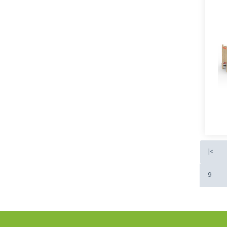
j
a
|<
9