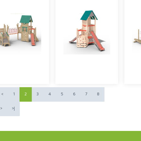
eux extérieurs en bois
jeux extérieurs en bois
jeu
de robinier, la
de robinier, la
combinaison multi-
combinaison multi-
c
ctivités RobiPlay 109
activités RobiPlay 110
ac
offre le décor idéal..
offre le décor idéal..
of
Offre partenaire
Offre partenaire
<
1
2
3
4
5
6
7
8
>
>|