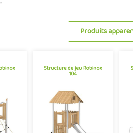
e.
Produits appare
Robinox
Structure de jeu Robinox
104
Robinox
Structure de jeu Robinox
104
02 est une
La combinaison Robinox 104 est une
La
our aire de
structure multi-activités pour aire de
str
e Robinox.
jeux extérieur de la gamme Robinox.
je
.
Associant sur s..
e
Offre partenaire