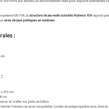
nox 109 offre aux enfants un environnement idéal pour explorer pleinement to
ropéenne EN 1176, la
structure de jeu multi-activités Robinox 109
répond ple
aux
aires de jeux publiques en extérieur
.
ales :
 cm
:
 x 253 cm
88 cm
nterrer et sceller sur plots en béton
obinier. Poteaux en acier inoxydable. Cordes en polypropylène avec âme en ac