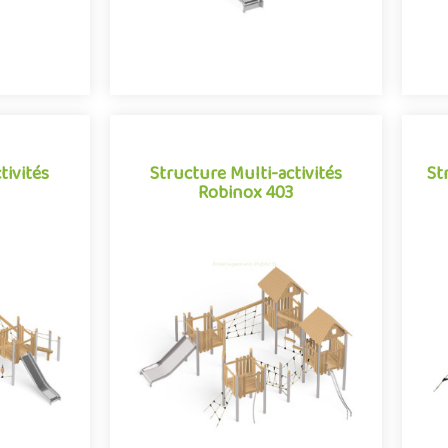
tivités
Structure Multi-activités
St
Robinox 403
tivités
Structure Multi-activités
St
Robinox 403
La
obinox 401
La combinaison 4 tours Robinox 403
str
ivités pour
est une structure multi-activités pour
je
e la gamme
aire de jeux extérieur de la gamme
.
Robinox. Associa..
e
Offre partenaire