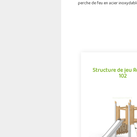
perche de feu en acier inoxydabl
Structure de jeu 
102
Structure de jeu 
102
La combinaison Robinox 1
structure multi-activités p
jeux extérieur de la gamm
Associant sur s.
Offre partenair