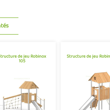
ntés
Structure de jeu Robinox
Structure de jeu Robin
105
Structure de jeu Robinox
Structure de jeu Robin
105
La combinaison Robinox 110 
 combinaison Robinox 105 est une
structure multi-activités pour
ucture multi-activités pour aire de
jeux extérieur de la gamme R
ux extérieur de la gamme Robinox.
Associant sur s..
Associant sur s..
Offre partenaire
Offre partenaire