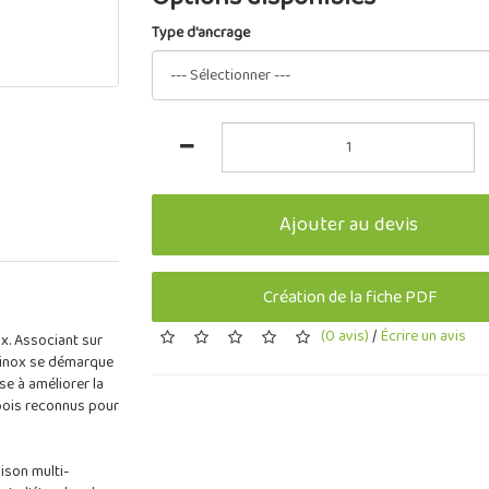
Type d'ancrage
Ajouter au devis
Création de la fiche PDF
(0 avis)
/
Écrire un avis
x. Associant sur
obinox se démarque
se à améliorer la
bois reconnus pour
aison multi-