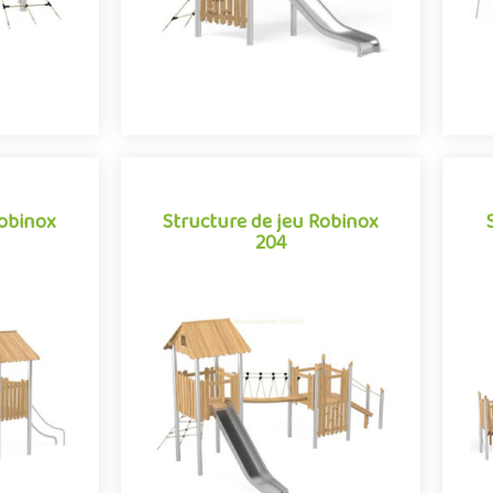
Robinox
Structure de jeu Robinox
204
Robinox
Structure de jeu Robinox
204
obinox 201
La combinaison 2 tours Robinox 204
La
ivités pour
est une structure multi-activités pour
est
e la gamme
aire de jeux extérieur de la gamme
a
.
Robinox. Associa..
e
Offre partenaire