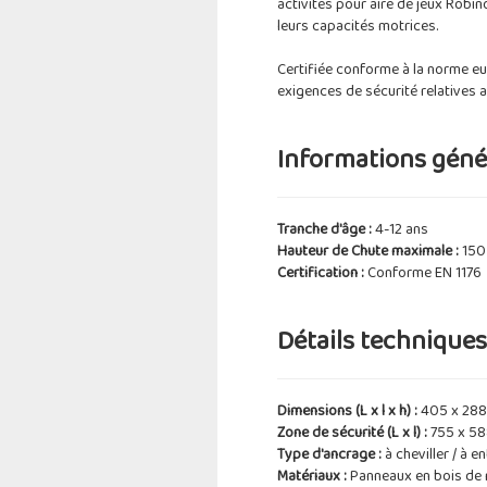
activités pour aire de jeux Robi
leurs capacités motrices.
Certifiée conforme à la norme eu
exigences de sécurité relatives 
Informations génér
Tranche d'âge :
4-12 ans
Hauteur de Chute maximale :
150
Certification :
Conforme EN 1176
Détails techniques 
Dimensions (L x l x h) :
405 x 288
Zone de sécurité (L x l) :
755 x 5
Type d'ancrage :
à cheviller / à e
Matériaux :
Panneaux en bois de r