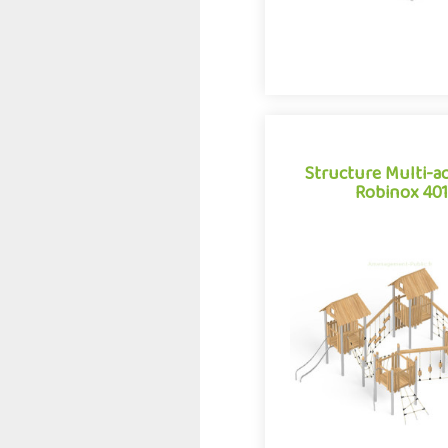
Structure Multi-ac
Robinox 401
Structure Multi-ac
Robinox 401
La combinaison 4 tours R
est une structure multi-act
aire de jeux extérieur d
Robinox. Associa.
Offre partenair