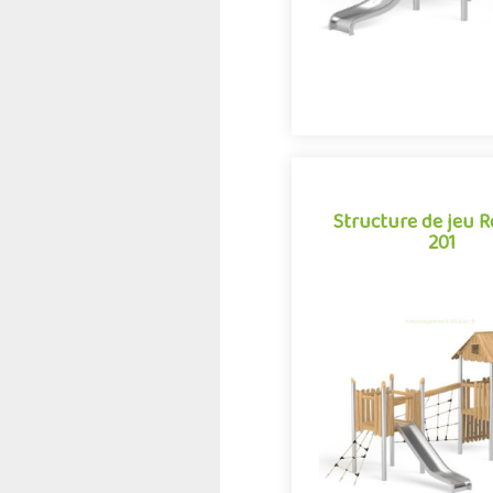
Structure de jeu 
201
Structure de jeu 
201
La combinaison 2 tours R
est une structure multi-act
aire de jeux extérieur d
Robinox. Associa.
Offre partenair