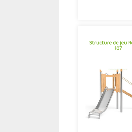
Structure de jeu 
107
Structure de jeu 
107
La combinaison Robinox 1
structure multi-activités p
jeux extérieur de la gamm
Associant sur s.
Offre partenair