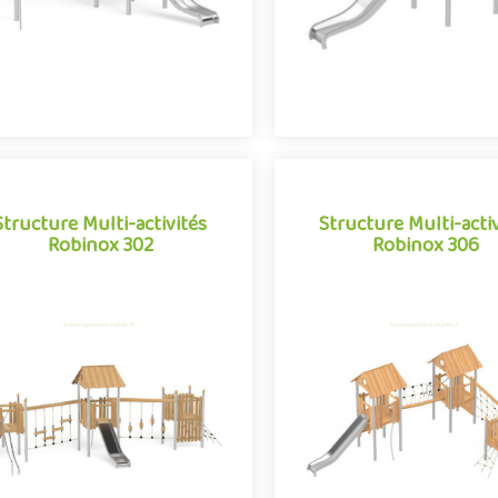
Structure Multi-activités
Structure Multi-acti
Robinox 302
Robinox 306
Structure Multi-activités
Structure Multi-acti
Robinox 302
Robinox 306
 combinaison 3 tours Robinox 302
La combinaison 3 tours Robi
 une structure multi-activités pour
est une structure multi-activi
ire de jeux extérieur de la gamme
aire de jeux extérieur de la
Robinox. Associa..
Robinox. Associa..
Offre partenaire
Offre partenaire