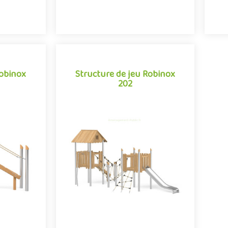
Robinox
Structure de jeu Robinox
202
Robinox
Structure de jeu Robinox
202
07 est une
La combinaison 2 tours Robinox 202
our aire de
est une structure multi-activités pour
e Robinox.
aire de jeux extérieur de la gamme
.
Robinox. Associa..
e
Offre partenaire