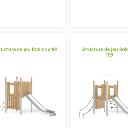
ructure de jeu Robinox 101
Structure de jeu Ro
103
Structure de jeu Ro
ructure de jeu Robinox 101
103
 combinaison Robinox 101 est une
La combinaison Robinox 103 
ucture multi-activités pour aire de
structure multi-activités pour
ux extérieur de la gamme Robinox.
jeux extérieur de la gamme R
Associant sur s..
Associant sur s..
Offre partenaire
Offre partenaire