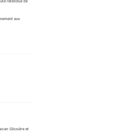
ute l'étendue de
inement aux
ier. Glissière et