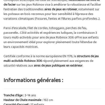
conception éclectique. Au-delà de l'esthétique, l'
association du bois et
de l'acier
sur les jeux Robinox vise à améliorer la robustesse et faciliter
l'entretien des traditionnelles
aires de jeux en robinier
, notamment sur
les poteaux en bois reconnus pour leur sensibilité à l'épreuve des
variations climatiques (fissures, fentes et fêlures parfois profondes...).
Paroi d'escalade, filet de cordes, toboggans, perches de feu,
passerelle... Côté activités et expériences ludiques, la combinaison 3
tours multi-activités pour aire de jeux Robinox 306 offre aux enfants
un environnement idéal pour explorer pleinement toute l'étendue de
leurs capacités motrices.
Certifiée conforme à la norme européenne EN 1176, la
structure de jeu
multi-activités Robinox 306
répond pleinement aux exigences de
sécurité relatives aux
aires de jeux publiques en extérieur
.
Informations générales :
Tranche d'âge :
3-14 ans
Hauteur de Chute maximale :
192 cm
Capacité d'accueil :
17 enfants