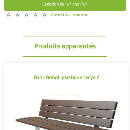
Création de la fiche PDF
(0 avis)
/
Écrire un avis
Produits apparentés
Banc Boboli plastique recyclé
Banc Boboli plastique recyclé
Mobilier urbain conçu en plastique recyclé, le banc Boboli de la
gamme Neo conjugue avec succès design et développement
durab..