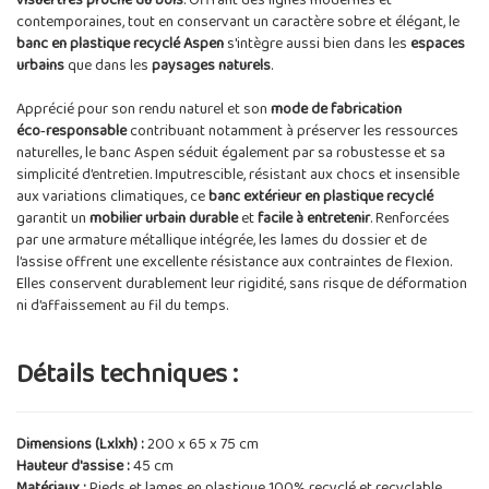
visuel très proche du bois
. Offrant des lignes modernes et
contemporaines, tout en conservant un caractère sobre et élégant, le
banc en plastique recyclé Aspen
s'intègre aussi bien dans les
espaces
urbains
que dans les
paysages naturels
.
Apprécié pour son rendu naturel et son
mode de fabrication
éco‑responsable
contribuant notamment à préserver les ressources
naturelles, le banc Aspen séduit également par sa robustesse et sa
simplicité d’entretien. Imputrescible, résistant aux chocs et insensible
aux variations climatiques, ce
banc extérieur en plastique recyclé
garantit un
mobilier urbain durable
et
facile à entretenir
. Renforcées
par une armature métallique intégrée, les lames du dossier et de
l’assise offrent une excellente résistance aux contraintes de flexion.
Elles conservent durablement leur rigidité, sans risque de déformation
ni d’affaissement au fil du temps.
Détails techniques :
Dimensions (Lxlxh) :
200 x 65 x 75 cm
Hauteur d'assise :
45 cm
Matériaux :
Pieds et lames en plastique 100% recyclé et recyclable.