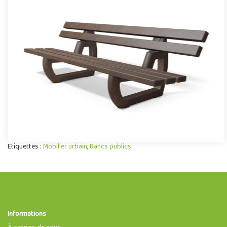
Banc Sumava plastique recyclé
Mobilier urbain conçu en plastique recyclé, le banc Sumava se
démarque par sa conception novatrice associant confort,
robuste..
Offre partenaire
Etiquettes :
Mobilier urbain
,
Bancs publics
Informations