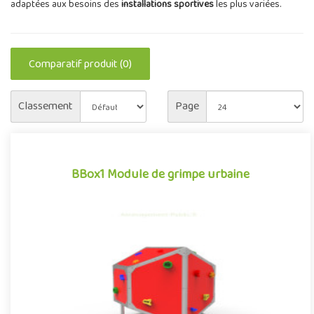
adaptées aux besoins des
installations sportives
les plus variées.
Comparatif produit (0)
Classement
Page
BBox1 Module de grimpe urbaine
BBox1 Module de grimpe urbaine
Structure d'escalade pour aménagements extérieurs composé
d'un bloc tridimensionnel, le module de grimpe urbaine BBox1 se
dém..
Offre partenaire