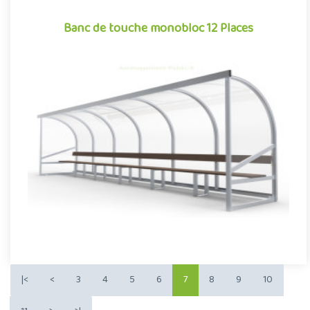
Banc de touche monobloc 12 Places
Banc de touche monobloc 12 Places
Indissociable des sports collectifs, le banc de touche est un
élément à part entière de l’aménagement des stades et des
terra..
Offre partenaire
|<
<
3
4
5
6
7
8
9
10