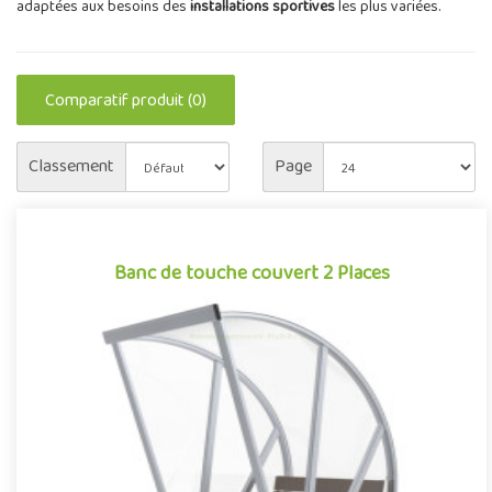
adaptées aux besoins des
installations sportives
les plus variées.
Comparatif produit (0)
Classement
Page
Banc de touche couvert 2 Places
Banc de touche couvert 2 Places
Banc de touche monobloc surmonté d’un toit en auvent, cet abri
de 2 places, a été conçu et optimisé pour offrir aux équipes u..
Offre partenaire