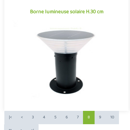
Borne lumineuse solaire H.30 cm
Borne lumineuse solaire H.30 cm
Petite borne lumineuse de faible hauteur pour aménagements
extérieurs. Borne à LED solaire de 30 cm de haut, produisant un
fl..
Offre partenaire
|<
<
3
4
5
6
7
8
9
10