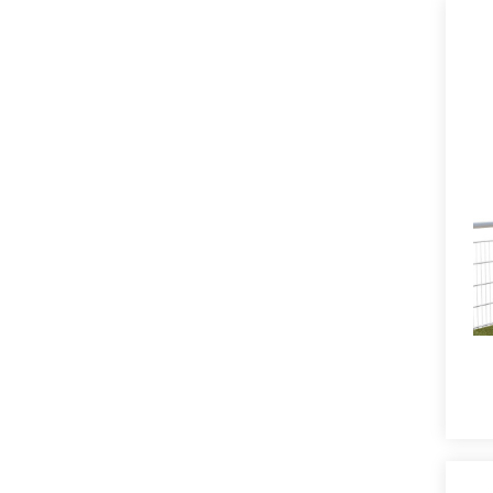
am
e
es