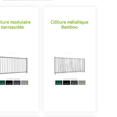
ôture modulaire
Clôture métallique
ôture modulaire
Clôture métallique
barreaudée
Bambou
barreaudée
Bambou
aractérisée par sa
Clôture métallique pour
nception modulaire,
aménagements ludiques
te clôture pour aire
extérieurs conjuguant
de jeux extérieure
avec succès design et
adapte facilement à
sécurité. Solution
outes les configu..
alternative..
Offre partenaire
Offre partenaire