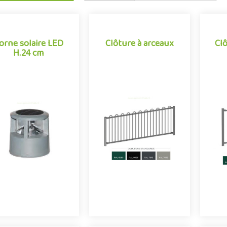
orne solaire LED
Clôture à arceaux
Cl
orne solaire LED
Cl
H.24 cm
H.24 cm
Clôture à arceaux
tite borne d'éclairage
C
Clôture métallique pour
e faible hauteur pour
co
aire de jeux, caractérisée
aménagements
cet
par ses barreaux cintrés
xtérieurs, Borne à LED
en forme d’arceaux, la
laire de 24 cm de haut,
s’
clôture en épingle s’est i..
produisant un ..
t
Offre partnaire
Offre partenaire