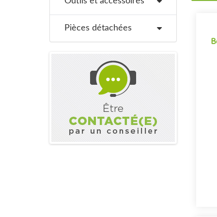
Outils et accessoires
Pièces détachées
B
B
Pe
d
e
so