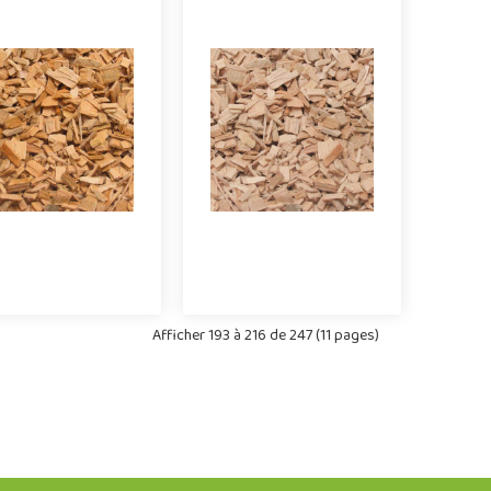
peaux de résineux
Copeaux de
ur les aires de jeux,
peuplier pour les aires de
écialement calibrés
jeux, spécialement
our répondre aux
calibrés pour répondre
gences de la norme
aux exigences de la
N 1177 relative au..
norme EN 1177 relati..
quez le volume en m3
Indiquez le volume en m3
Afficher 193 à 216 de 247 (11 pages)