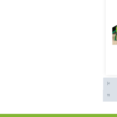
C
a
s
e
In
|<
11