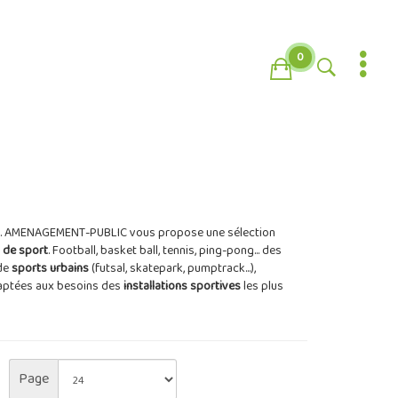
0
s... AMENAGEMENT-PUBLIC vous propose une sélection
s de sport
. Football, basket ball, tennis, ping-pong... des
de
sports urbains
(futsal, skatepark, pumptrack...),
aptées aux besoins des
installations sportives
les plus
Page