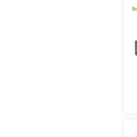
Bo
Bo
Bo
ré
de
EP