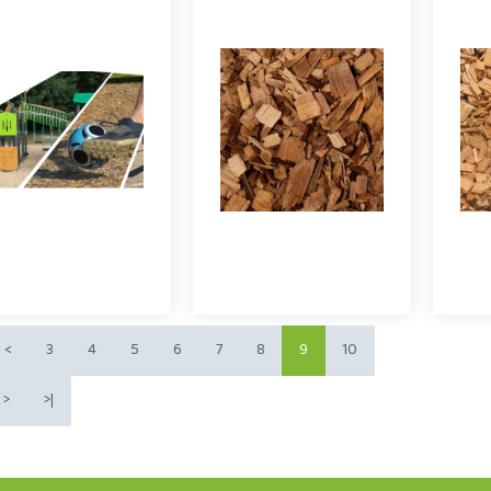
opeaux de bois pour
Copeaux de chêne pour
Co
ire de jeux extérieurs
les aires de jeux,
po
pécialement calibrés
spécialement calibrés
sp
pour répondre aux
pour répondre aux
p
xigences de la norme
exigences de la norme
exi
EN 1177 relative a..
EN 1177 relative aux r..
E
diquez le volume en m3
Indiquez le volume en m3
Indi
<
3
4
5
6
7
8
9
10
>
>|