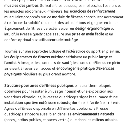
quadriceps permet à ses utilisateurs de travailler et de stimuler les
muscles des jambes
. Sollicitant les cuisses, les mollets, les fessiers et
les muscles abdominaux inférieurs, les
exercices de renforcement
musculaire
proposés sur ce
module de fitness
contribuent notamment
à renforcer la solidité des os et des articulations et gagner en tonus.
Équipement de fitness caractérisé par un
design ergonomique
et
intuitif, la Presse quadriceps assure une
prise en main facile
et un
confort optimal aux
utilisateurs de tout âge
.
Tournés sur une approche ludique et fédératrice du sport en plein air,
les
équipements de fitness outdoor
séduisent un
public large et
familial
. À l'image des parcours de santé, les parcs de fitness en plein
air visent à favoriser l'accès et
encourager la pratique d'exercices
physiques
régulière au plus grand nombre.
Structure pour aires de fitness publiques
en acier thermolaqué,
optimisée pour résister à un usage intensif et une exposition aux
variations climatiques, la Presse quadriceps signe l'assurance d'une
installation sportive extérieure robuste
, durable et facile à entretenir.
Agrès de fitness disponible en différentes couleurs, la Presse
quadriceps s'intègre aussi bien dans les
environnements naturels
(parcs, jardins publics, espaces verts...) que dans les
milieus urbains
.