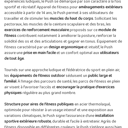
expériences ludiques, le Push se démarque par son caractère à la fois
sportif et récréatif. Appareil de fitness pour
aménagements extérieurs
accessible à partir de 14 ans, le Push permet à ses utilisateurs de
travailler et de stimuler les
muscles du haut du corps
. Sollicitant les
pectoraux, les muscles de la ceinture scapulaire et des bras, les
exercices de renforcement musculaire
proposés sur ce
module de
fitness
contribuent notamment à améliorer la posture, renforcer la
solidité des os et des articulations et gagner en tonus. Équipement de
fitness caractérisé par un
design ergonomique
et intuitif, le Push
assure une
prise en main facile
et un confort optimal aux
utilisateurs
de tout âge
.
Tournés sur une approche ludique et fédératrice du sport en plein air,
les
équipements de fitness outdoor
séduisent un
public large et
familial
. À l'image des parcours de santé, les parcs de fitness en plein
air visent à favoriser l'accès et
encourager la pratique d'exercices
physiques
régulière au plus grand nombre.
Structure pour aires de fitness publiques
en acier thermolaqué,
optimisée pour résister à un usage intensif et une exposition aux
variations climatiques, le Push signe l'assurance d'une
installation
sportive extérieure robuste
, durable et facile à entretenir. Agrès de
fitness disponible en différentes couleurs, le Push s'intègre aussi bien